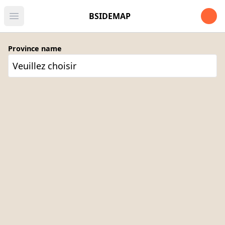
Open u
BSIDEMAP
Open main menu
Province name
Veuillez choisir