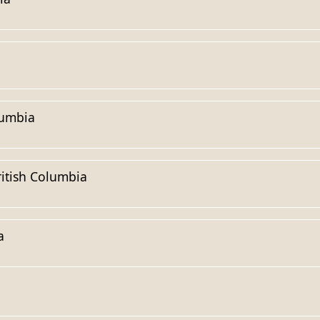
lumbia
itish Columbia
a