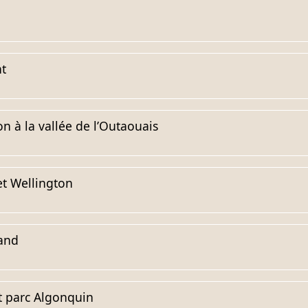
nt
on à la vallée de l’Outaouais
et Wellington
and
t parc Algonquin