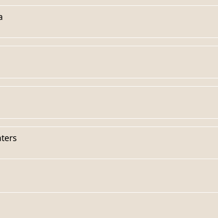
a
ters