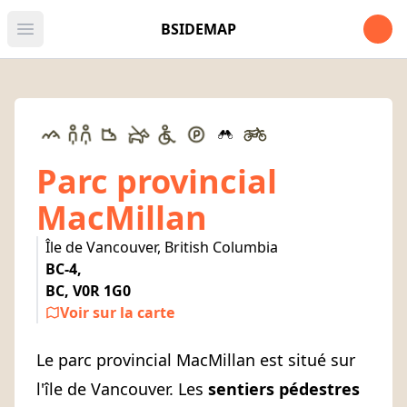
Open u
BSIDEMAP
Open main menu
Parc provincial
MacMillan
Île de Vancouver, British Columbia
BC-4,
BC, V0R 1G0
Voir sur la carte
Le parc provincial MacMillan est situé sur
l'île de Vancouver. Les
sentiers pédestres